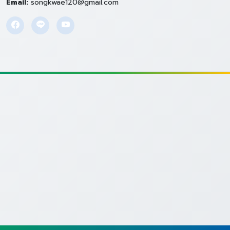
Email:
songkwae120@gmail.com