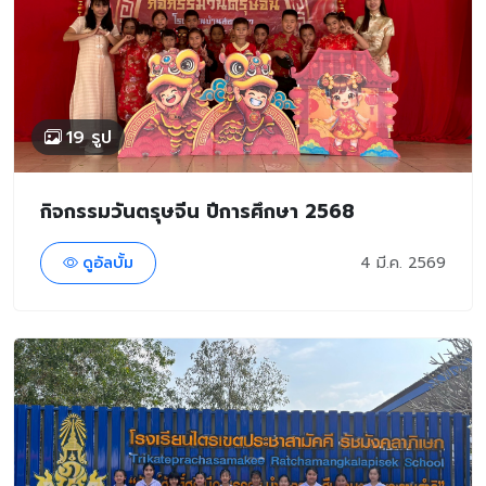
19 รูป
กิจกรรมวันตรุษจีน ปีการศึกษา 2568
ดูอัลบั้ม
4 มี.ค. 2569