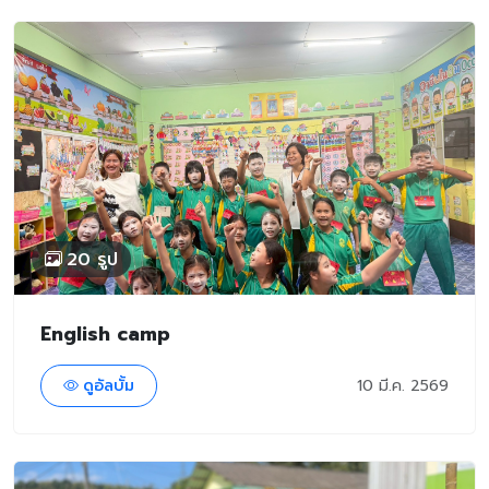
20 รูป
English camp
ดูอัลบั้ม
10 มี.ค. 2569