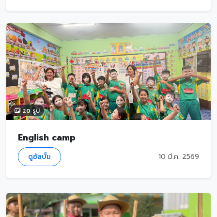
20 รูป
English camp
ดูอัลบั้ม
10 มี.ค. 2569