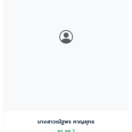
นางสาวณัฐพร หาญยุทธ
ครู คศ.2