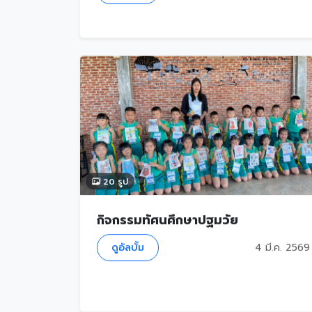
20 รูป
กิจกรรมทัศนศึกษาปฐมวัย
ดูอัลบั้ม
4 มี.ค. 2569