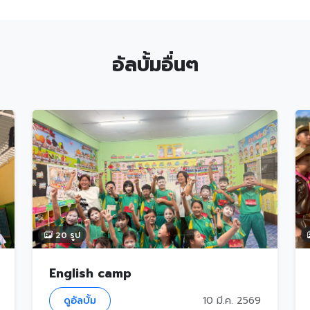
อัลบั้มอื่นๆ
20 รูป
English camp
ดูอัลบั้ม
10 มี.ค. 2569