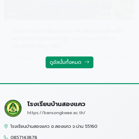
กิจกรรมรณรงค์และประชาสัมพันธ์การเลือกตั้ง
สมาชิกสภาผู้แทนราษฎร และการออกเสียง
ประชามติ (Big Day)
ดูอัลบั้ม
4 มี.ค. 2569
ดูอัลบั้มทั้งหมด
โรงเรียนบ้านสองแคว
https://bansongkwae.ac.th/
โรงเรียนบ้านสองแคว อ.สองแคว จ.น่าน 55160
0857143878