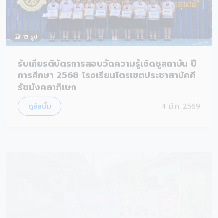
15 รูป
รับเกียรติบัตรการสอบวัดความรู้เชิดชูสถาบัน ปี
การศึกษา 2568 โรงเรียนไตรเขตประชาสามัคคี
รัชมังคลาภิเษก
ดูอัลบั้ม
4 มี.ค. 2569
14 รูป