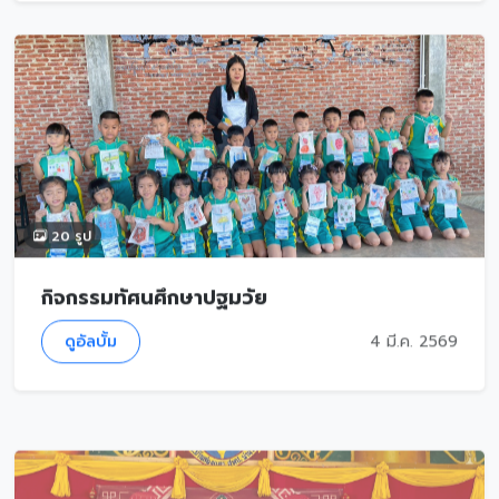
20 รูป
กิจกรรมทัศนศึกษาปฐมวัย
ดูอัลบั้ม
4 มี.ค. 2569